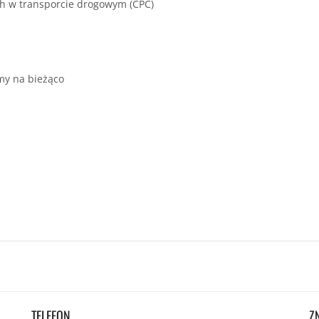
ch w transporcie drogowym (CPC)
emy na bieżąco
TELEFON
Z