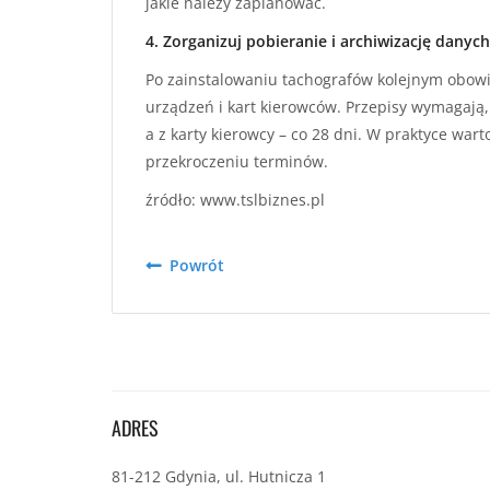
jakie należy zaplanować.
4. Zorganizuj pobieranie i archiwizację danych
Po zainstalowaniu tachografów kolejnym obow
urządzeń i kart kierowców. Przepisy wymagają, 
a z karty kierowcy – co 28 dni. W praktyce wa
przekroczeniu terminów.
źródło: www.tslbiznes.pl
Powrót
ADRES
81-212 Gdynia, ul. Hutnicza 1