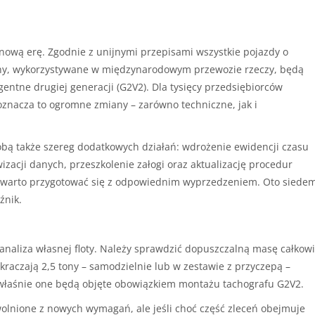
w nową erę. Zgodnie z unijnymi przepisami wszystkie pojazdy o
tony, wykorzystywane w międzynarodowym przewozie rzeczy, będą
entne drugiej generacji (G2V2). Dla tysięcy przedsiębiorców
znacza to ogromne zmiany – zarówno techniczne, jak i
bą także szereg dodatkowych działań: wdrożenie ewidencji czasu
izacji danych, przeszkolenie załogi oraz aktualizację procedur
o warto przygotować się z odpowiednim wyprzedzeniem. Oto siede
źnik.
naliza własnej floty. Należy sprawdzić dopuszczalną masę całkowi
ekraczają 2,5 tony – samodzielnie lub w zestawie z przyczepą –
łaśnie one będą objęte obowiązkiem montażu tachografu G2V2.
olnione z nowych wymagań, ale jeśli choć część zleceń obejmuje