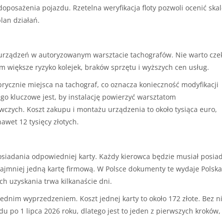
doposażenia pojazdu. Rzetelna weryfikacja floty pozwoli ocenić ska
plan działań.
urządzeń w autoryzowanym warsztacie tachografów. Nie warto cze
 tym większe ryzyko kolejek, braków sprzętu i wyższych cen usług.
ycznie miejsca na tachograf, co oznacza konieczność modyfikacji
tego kluczowe jest, by instalację powierzyć warsztatom
czych. Koszt zakupu i montażu urządzenia to około tysiąca euro,
awet 12 tysięcy złotych.
siadania odpowiedniej karty. Każdy kierowca będzie musiał posia
najmniej jedną kartę firmową. W Polsce dokumenty te wydaje Polska
h uzyskania trwa kilkanaście dni.
ednim wyprzedzeniem. Koszt jednej karty to około 172 złote. Bez ni
 po 1 lipca 2026 roku, dlatego jest to jeden z pierwszych kroków,