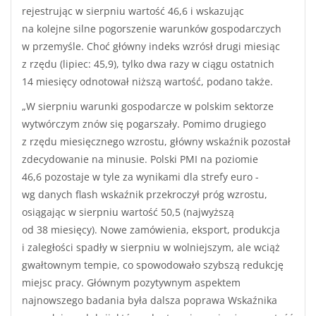
rejestrując w sierpniu wartość 46,6 i wskazując
na kolejne silne pogorszenie warunków gospodarczych
w przemyśle. Choć główny indeks wzrósł drugi miesiąc
z rzędu (lipiec: 45,9), tylko dwa razy w ciągu ostatnich
14 miesięcy odnotował niższą wartość, podano także.
„W sierpniu warunki gospodarcze w polskim sektorze
wytwórczym znów się pogarszały. Pomimo drugiego
z rzędu miesięcznego wzrostu, główny wskaźnik pozostał
zdecydowanie na minusie. Polski PMI na poziomie
46,6 pozostaje w tyle za wynikami dla strefy euro -
wg danych flash wskaźnik przekroczył próg wzrostu,
osiągając w sierpniu wartość 50,5 (najwyższą
od 38 miesięcy). Nowe zamówienia, eksport, produkcja
i zaległości spadły w sierpniu w wolniejszym, ale wciąż
gwałtownym tempie, co spowodowało szybszą redukcję
miejsc pracy. Głównym pozytywnym aspektem
najnowszego badania była dalsza poprawa Wskaźnika