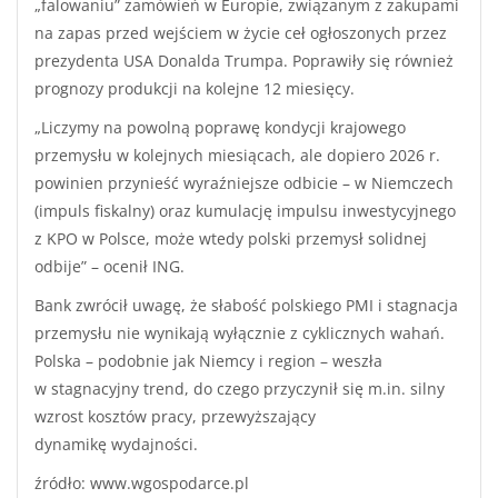
„falowaniu” zamówień w Europie, związanym z zakupami
na zapas przed wejściem w życie ceł ogłoszonych przez
prezydenta USA Donalda Trumpa. Poprawiły się również
prognozy produkcji na kolejne 12 miesięcy.
„Liczymy na powolną poprawę kondycji krajowego
przemysłu w kolejnych miesiącach, ale dopiero 2026 r.
powinien przynieść wyraźniejsze odbicie – w Niemczech
(impuls fiskalny) oraz kumulację impulsu inwestycyjnego
z KPO w Polsce, może wtedy polski przemysł solidnej
odbije” – ocenił ING.
Bank zwrócił uwagę, że słabość polskiego PMI i stagnacja
przemysłu nie wynikają wyłącznie z cyklicznych wahań.
Polska – podobnie jak Niemcy i region – weszła
w stagnacyjny trend, do czego przyczynił się m.in. silny
wzrost kosztów pracy, przewyższający
dynamikę wydajności.
źródło: www.wgospodarce.pl