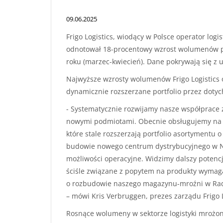
09.06.2025
Frigo Logistics, wiodący w Polsce operator lo
odnotował 18-procentowy wzrost wolumenów p
roku (marzec-kwiecień). Dane pokrywają się 
Najwyższe wzrosty wolumenów Frigo Logistics 
dynamicznie rozszerzane portfolio przez doty
- Systematycznie rozwijamy nasze współprace z
nowymi podmiotami. Obecnie obsługujemy na w
które stale rozszerzają portfolio asortymentu
budowie nowego centrum dystrybucyjnego w 
możliwości operacyjne. Widzimy dalszy potencj
ściśle związane z popytem na produkty wymaga
o rozbudowie naszego magazynu-mroźni w Rado
– mówi Kris Verbruggen, prezes zarządu Frigo L
Rosnące wolumeny w sektorze logistyki mrożone