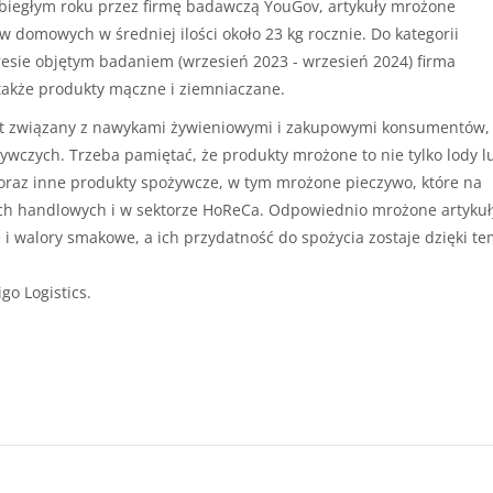
iegłym roku przez firmę badawczą YouGov, artykuły mrożone
domowych w średniej ilości około 23 kg rocznie. Do kategorii
esie objętym badaniem (wrzesień 2023 - wrzesień 2024) firma
także produkty mączne i ziemniaczane.
st związany z nawykami żywieniowymi i zakupowymi konsumentów, 
wczych. Trzeba pamiętać, że produkty mrożone to nie tylko lody l
oraz inne produkty spożywcze, w tym mrożone pieczywo, które na
ach handlowych i w sektorze HoReCa. Odpowiednio mrożone artykuł
i walory smakowe, a ich przydatność do spożycia zostaje dzięki t
go Logistics.