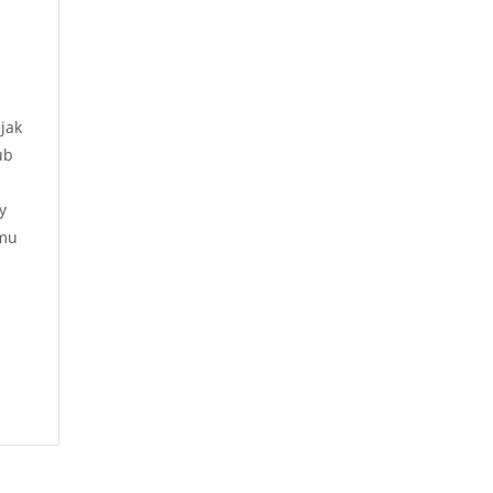
jak
ub
y
emu