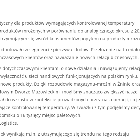
gistyczny dla produktów wymagających kontrolowanej temperatury,
roduktów mrożonych w porównaniu do analogicznego okresu z 20
z utrzymującym się wśród konsumentów popytem na produkty mrożo
odnotowało w segmencie pieczywa i lodów. Przełożenie na to miało
chczasowych klientów oraz nawiązanie nowych relacji biznesowych.
 dotychczasowymi klientami o nowe działania i nawiązujemy relacj
yłączność 6 sieci handlowych funkcjonujących na polskim rynku,
 o nowe produkty. Dzięki rozbudowie magazynu-mroźni w Żninie ora
Nowym Dworze Mazowieckim, mogliśmy znacząco zwiększyć nasze
ał do wzrostu w kontekście prowadzonych przez nas operacji, co je
jące kontrolowanej temperatury. W związku z tym podjęliśmy decy
msku o 16 tysięcy miejsc paletowych.
ogistics.
k wynikają m.in. z utrzymującego się trendu na tego rodzaju