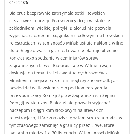
04.02.2026
Białoruś bezprawnie zatrzymała setki litewskich
ciężarówek i naczep. Przewoźnicy drogowi stali się
zakładnikami wielkiej polityki. Białoruś nie pozwala
wyjechać naczepom i ciągnikom siodłowym na litewskich
rejestracjach. W ten sposób Mińsk usiłuje nakłonić Wilno
do pełnego otwarcia granic. Litwa nie planuje obecnie
konkretnego spotkania wiceministrów spraw
zagranicznych Litwy i Białorusi, ale w Wilnie trwają
dyskusje na temat treści ewentualnych rozmów z
Mińskiem i miejsca, w którym mogłyby się one odbyć –
powiedział w litewskim radio pod koniec stycznia
przewodniczący Komisji Spraw Zagranicznych Sejmu
Remigijus Motuzas. Białoruś nie pozwala wyjechać
naczepom i ciągnikom siodłowym na litewskich
rejestracjach, które znalazły się w tamtym kraju podczas
tymczasowego zamknięcia granicy przez Litwę, które
nastąpiło między 1 a 30 listopada. W ten sposób Mińsk