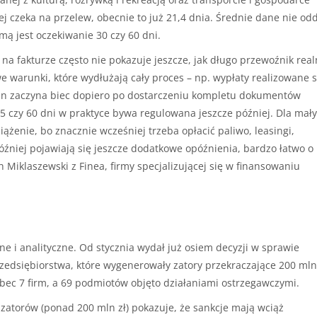
j czeka na przelew, obecnie to już 21,4 dnia. Średnie dane nie od
mą jest oczekiwanie 30 czy 60 dni.
na fakturze często nie pokazuje jeszcze, jak długo przewoźnik real
e warunki, które wydłużają cały proces – np. wypłaty realizowane 
min zaczyna biec dopiero po dostarczeniu kompletu dokumentów
5 czy 60 dni w praktyce bywa regulowana jeszcze później. Dla mał
ążenie, bo znacznie wcześniej trzeba opłacić paliwo, leasingi,
później pojawiają się jeszcze dodatkowe opóźnienia, bardzo łatwo o
h Miklaszewski z Finea, firmy specjalizującej się w finansowaniu
e i analityczne. Od stycznia wydał już osiem decyzji w sprawie
rzedsiębiorstwa, które wygenerowały zatory przekraczające 200 mln 
ec 7 firm, a 69 podmiotów objęto działaniami ostrzegawczymi.
h zatorów (ponad 200 mln zł) pokazuje, że sankcje mają wciąż