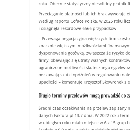
roku. Obecnie statystyczny niesolidny płatnik-
Przeciąganie płatności lub ich brak wywołuje e
Według raportu Coface Polska, w 2025 roku licz
i osiągnęła rekordowe 6566 przypadków.
– Przewaga negocjacyjna większych firm częst
znacznie większymi możliwościami finansowymi.
dysponowania gotówką, zwłaszcza że ryzyko dot
firmy, obawiając się utraty ważnych kontraktó
ograniczone możliwości skutecznego egzekwowa
odczuwają skutki opóźnień w regulowaniu należ
upadłości – komentuje Krzysztof Skowronek z e
Długie terminy przelewów mogą prowadzić do 
Średni czas oczekiwania na przelew zapisany 
danych Faktura.pl 13,7 dnia. W 2022 roku term
w ubiegłym roku miało miejsce w 6 z 15 grup b
średnio o 0,9 dnia, a także w działalności zwią