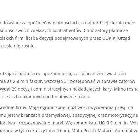
m doświadcza opóźnień w płatnościach, a najbardziej cierpią małe
ałalność swoich większych kontrahentów. Choć zatory płatnicze
lskich firm, liczba decyzji podejmowanych przez UOKiK (Urząd
resie nie rośnie.
erdzające nadmierne opóźnianie się ze spłacaniem świadczeń
nia aż 2,8 mln faktur, wszczęto 31 postępowań w sprawie zatorów
ydał 29 decyzji administracyjnych nakładających kary. Mimo rosną
rce liczba ukaranych podmiotów nie rośnie.
 średnie firmy. Mają ograniczone możliwości wywierania presji na
mu jest w branżach przemysłowej, spedycyjnej oraz motoryzacyjne
iorstwa i rozpoznawalne marki. Wg komunikatu UOKiK to m.in. Vol
ukarane w tym roku czy Inter-Team, Moto-Profil i Motorol Automotive