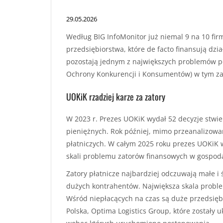
29.05.2026
Według BIG InfoMonitor już niemal 9 na 10 fir
przedsiębiorstwa, które de facto finansują dzi
pozostają jednym z największych problemów po
Ochrony Konkurencji i Konsumentów) w tym zak
UOKiK rzadziej karze za zatory
W 2023 r. Prezes UOKiK wydał 52 decyzje stwi
pieniężnych. Rok później, mimo przeanalizowa
płatniczych. W całym 2025 roku prezes UOKiK w
skali problemu zatorów finansowych w gospoda
Zatory płatnicze najbardziej odczuwają małe i
dużych kontrahentów. Największa skala proble
Wśród niepłacących na czas są duże przedsięb
Polska, Optima Logistics Group, które zostały 