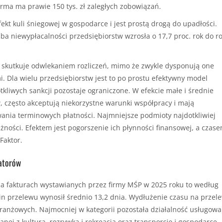
firma ma prawie 150 tys. zł zaległych zobowiązań.
fekt kuli śniegowej w gospodarce i jest prostą drogą do upadłości.
ba niewypłacalności przedsiębiorstw wzrosła o 17,7 proc. rok do r
o skutkuje odwlekaniem rozliczeń, mimo że zwykle dysponują one
 Dla wielu przedsiębiorstw jest to po prostu efektywny model
kliwych sankcji pozostaje ograniczone. W efekcie małe i średnie
w, często akceptują niekorzystne warunki współpracy i mają
nia terminowych płatności. Najmniejsze podmioty najdotkliwiej
ności. Efektem jest pogorszenie ich płynności finansowej, a czas
Faktor.
zatorów
na fakturach wystawianych przez firmy MŚP w 2025 roku to według
in przelewu wynosił średnio 13,2 dnia. Wydłużenie czasu na przel
ranżowych. Najmocniej w kategorii pozostała działalność usługowa
zanej z kulturą, rozrywką i rekreacją oraz transporcie i gospodarce