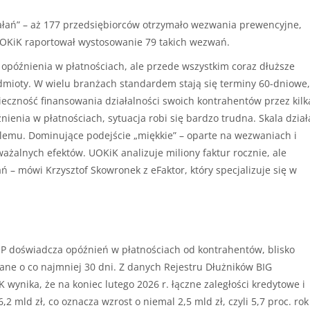
iałań” – aż 177 przedsiębiorców otrzymało wezwania prewencyjne,
 UOKiK raportował wystosowanie 79 takich wezwań.
 opóźnienia w płatnościach, ale przede wszystkim coraz dłuższe
dmioty. W wielu branżach standardem stają się terminy 60-dniowe,
ieczność finansowania działalności swoich kontrahentów przez kilk
nienia w płatnościach, sytuacja robi się bardzo trudna. Skala dzia
lemu. Dominujące podejście „miękkie” – oparte na wezwaniach i
ażalnych efektów. UOKiK analizuje miliony faktur rocznie, ale
 – mówi Krzysztof Skowronek z eFaktor, który specjalizuje się w
P doświadcza opóźnień w płatnościach od kontrahentów, blisko
ane o co najmniej 30 dni. Z danych Rejestru Dłużników BIG
 wynika, że na koniec lutego 2026 r. łączne zaległości kredytowe i
 mld zł, co oznacza wzrost o niemal 2,5 mld zł, czyli 5,7 proc. rok