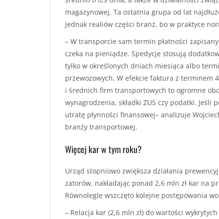
magazynowej. Ta ostatnia grupa od lat najdłuże
jednak realiów części branż, bo w praktyce nor
– W transporcie sam termin płatności zapisany 
czeka na pieniądze. Spedycje stosują dodatkow
tylko w określonych dniach miesiąca albo ter
przewozowych. W efekcie faktura z terminem 4
i średnich firm transportowych to ogromne obci
wynagrodzenia, składki ZUS czy podatki. Jeśli 
utratę płynności finansowej– analizuje Wojciec
branży transportowej.
Więcej kar w tym roku?
Urząd stopniowo zwiększa działania prewencyjn
zatorów, nakładając ponad 2,6 mln zł kar na p
Równolegle wszczęto kolejne postępowania wob
– Relacja kar (2,6 mln zł) do wartości wykrytyc