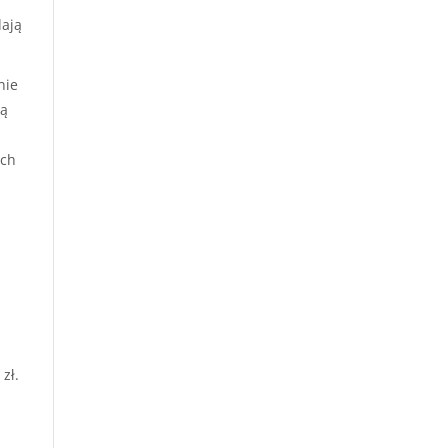
dają
nie
są
ych
zł.