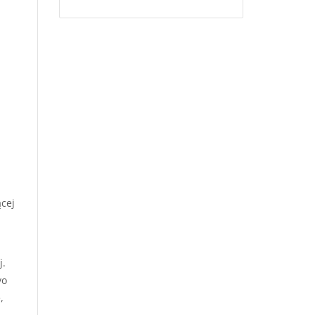
cej
j.
vo
,