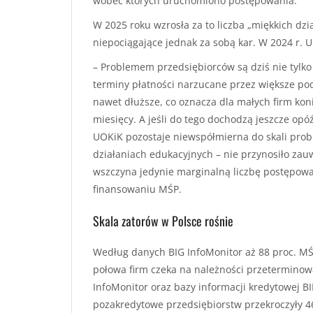
wobec których uruchomiono postępowania.
W 2025 roku wzrosła za to liczba „miękkich dz
niepociągające jednak za sobą kar. W 2024 r.
– Problemem przedsiębiorców są dziś nie tylko
terminy płatności narzucane przez większe po
nawet dłuższe, co oznacza dla małych firm kon
miesięcy. A jeśli do tego dochodzą jeszcze opóź
UOKiK pozostaje niewspółmierna do skali prob
działaniach edukacyjnych – nie przynosiło zauw
wszczyna jedynie marginalną liczbę postępowań
finansowaniu MŚP.
Skala zatorów w Polsce rośnie
Według danych BIG InfoMonitor aż 88 proc. MŚ
połowa firm czeka na należności przeterminow
InfoMonitor oraz bazy informacji kredytowej BIK
pozakredytowe przedsiębiorstw przekroczyły 46,2