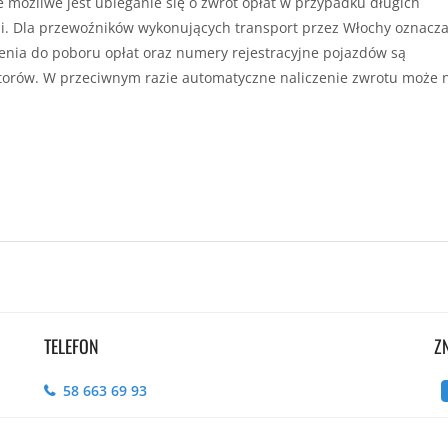
e możliwe jest ubieganie się o zwrot opłat w przypadku długich
 Dla przewoźników wykonujących transport przez Włochy oznacza
nia do poboru opłat oraz numery rejestracyjne pojazdów są
orów. W przeciwnym razie automatyczne naliczenie zwrotu może 
TELEFON
Z
58 663 69 93