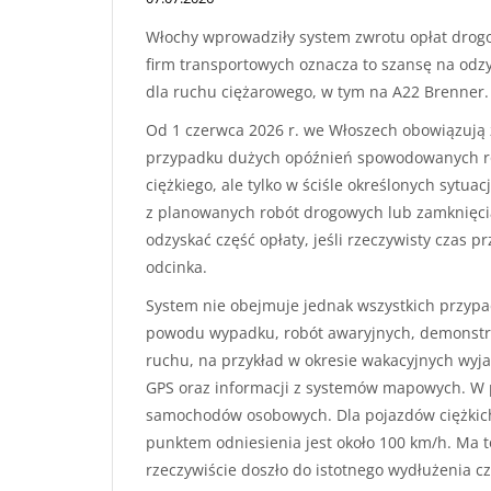
Włochy wprowadziły system zwrotu opłat dro
firm transportowych oznacza to szansę na odz
dla ruchu ciężarowego, w tym na A22 Brenner.
Od 1 czerwca 2026 r. we Włoszech obowiązują z
przypadku dużych opóźnień spowodowanych ro
ciężkiego, ale tylko w ściśle określonych sytu
z planowanych robót drogowych lub zamknięcia
odzyskać część opłaty, jeśli rzeczywisty czas
odcinka.
System nie obejmuje jednak wszystkich przypadk
powodu wypadku, robót awaryjnych, demonstra
ruchu, na przykład w okresie wakacyjnych wyj
GPS oraz informacji z systemów mapowych. W p
samochodów osobowych. Dla pojazdów ciężkich 
punktem odniesienia jest około 100 km/h. Ma t
rzeczywiście doszło do istotnego wydłużenia c