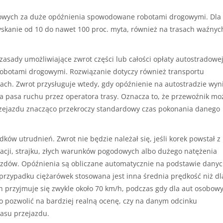
gowych za duże opóźnienia spowodowane robotami drogowymi. Dla
yskanie od 10 do nawet 100 proc. myta, również na trasach waźnyc
asady umożliwiające zwrot części lub całości opłaty autostradowe
botami drogowymi. Rozwiązanie dotyczy również transportu
acjach. Zwrot przysługuje wtedy, gdy opóźnienie na autostradzie wyn
 pasa ruchu przez operatora trasy. Oznacza to, że przewoźnik mo
 przejazdu znacząco przekroczy standardowy czas pokonania danego
ów utrudnień. Zwrot nie będzie należał się, jeśli korek powstał z
cji, strajku, złych warunków pogodowych albo dużego natężenia
azdów. Opóźnienia są obliczane automatycznie na podstawie dany
rzypadku ciężarówek stosowana jest inna średnia prędkość niż dl
przyjmuje się zwykle około 70 km/h, podczas gdy dla aut osobow
o pozwolić na bardziej realną ocenę, czy na danym odcinku
zasu przejazdu.