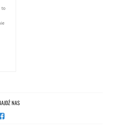
 to
nie
NAJDŹ NAS