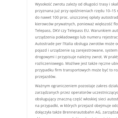
Wysokość zwrotu zależy od długości trasy i s
przyznana już przy opóźnieniach rzędu 10–15 
do nawet 100 proc. uiszczonej opłaty autostra
kierowców prywatnych, ponieważ większość flot
Telepass, DKV czy Telepass EU. Warunkiem aut
urządzenia pokładowego lub numeru rejestrac
Autostrade per l’Italia obsługa zwrotów może o
pojazd i urządzenie są zarejestrowane, syst
drogowymi i przypisuje należny zwrot. W prakty
rozliczeniowego. Możliwe jest także ręczne ub
przypadku firm transportowych może być to roz
przejazdów.
Ważnym ograniczeniem pozostaje zakres działa
zarządzanych przez operatorów uczestniczących
obsługujący znaczną część włoskiej sieci auto
na przypadki, w których przejazd obejmuje odc
dołączyła także Brennerautobahn AG, zarządzaj