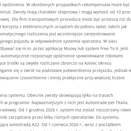
kali opóźnienia. W określonych przypadkach rekompensata może być
minut. Zwroty mają charakter stopniowy i mogą wynosić od 10 proc
dowej. Dla firm transportowych procedura może być prostsza niż dl
 korzysta z elektronicznych urządzeń do poboru opłat, takich jak
omatycznego rozliczenia jest wcześniejsze zarejestrowanie
yjnego pojazdu w odpowiednim systemie operatora. W sieci
dbywać się m.in. przez aplikację Muovy lub system Free To X. Jeśli
em automatycznie rozpoznaje opóźnienie spowodowane robotami
ce środki są zwykle rozliczane zbiorczo na koniec okresu
ieganie się o zwrot na podstawie potwierdzenia przejazdu, jednak 
wiązanie czasochłonne i mniej praktyczne przy większej liczbie
nia systemu. Obecnie zwroty obowiązują tylko na trasach
 w programie. Najważniejszym z nich jest Autostrade per l’Italia,
stradowej. Od 1 grudnia 2026 r. system ma zostać rozszerzony równ
inki zarządzane przez kilku różnych operatorów. Do systemu
ąca autostradą A22. Od 1 czerwca 2026 r., wraz z początkiem