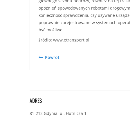
głównego sezonu podróży, również na tej trasi
opóźnień spowodowanych robotami drogowymi.
konieczność sprawdzenia, czy używane urządze
poprawnie zarejestrowane w systemach operat
być możliwe.
źródło: www.etransport.pl
Powrót
ADRES
81-212 Gdynia, ul. Hutnicza 1