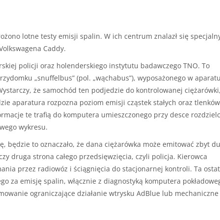
ożono lotne testy emisji spalin. W ich centrum znalazł się specjaln
Volkswagena Caddy.
kiej policji oraz holenderskiego instytutu badawczego TNO. To
przydomku „snuffelbus” (pol. „wąchabus”), wyposażonego w aparat
Wystarczy, że samochód ten podjedzie do kontrolowanej ciężarówki
dzie aparatura rozpozna poziom emisji cząstek stałych oraz tlenków
ormacje te trafią do komputera umieszczonego przy desce rozdzielc
iowego wykresu.
órę, będzie to oznaczało, że dana ciężarówka może emitować zbyt d
zy druga strona całego przedsięwzięcia, czyli policja. Kierowca
nia przez radiowóz i ściągnięcia do stacjonarnej kontroli. Ta osta
o za emisję spalin, włącznie z diagnostyką komputera pokładowe
amowanie ograniczające działanie wtrysku AdBlue lub mechaniczne