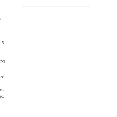
y
urę
,
zej
użo
tnia
go.