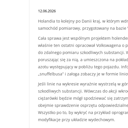
12.06.2026
Holandia to kolejny po Danii kraj, w którym wdr
samochód pomiarowy, przygotowany na bazie 
Cała sprawa jest wspólnym projektem holenders
właśnie ten ostatni opracował Volkswagena o 
do zdalnego pomiaru szkodliwych substancji. 
poruszając się za nią, a umieszczona na pokła
azotu występujący w pobliżu tego pojazdu. Inf
„snuffelbusa” i załoga zobaczy je w formie lin
Jeśli linie na wykresie wyraźnie wystrzelą w g
szkodliwych substancji. Wówczas do akcji wkroc
ciężarówki będzie mógł spodziewać się zatrzyma
obejmie sprawdzenie osprzętu odpowiedzialneg
Wszystko po to, by wykryć na przykład oprogr
modyfikacje przy układzie wydechowym.